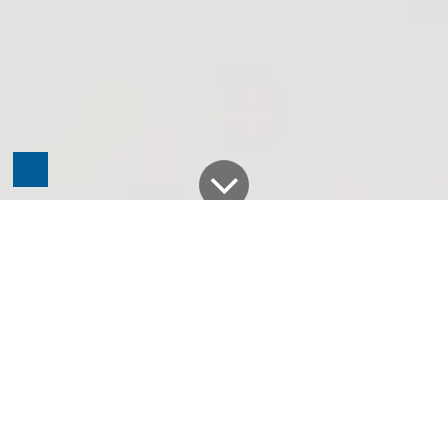
Alle Blogs
Odoo
Zentrale vs. dezentrale IT-Struktur mit Odoo: Was passt zu großen Unternehmen?
In der heutigen Unternehmenslandschaft ist die
Wahl der IT-Architektur ein strategischer Faktor.
Große Organisationen stehen vor der
Herausforderung, ihre Prozesse effizient zu