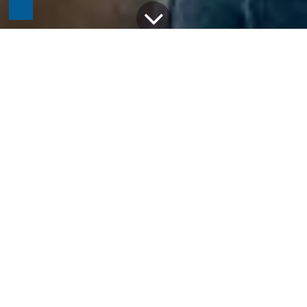
Alle Blogs
Odoo
Warum Odoo für Ihre Multi-Company Lagerverwaltung unverzichtbar ist
Mit über 5000 Partnern und 12 Millionen Nutzern
bietet Odoo eine leistungsstarke Softwarelösung,
die sich flexibel an die Bedürfnisse jeder
Unternehmensgröße anpasst – sei es für Start-
ups, mittelständische Unternehmen oder globale
Konzerne. Odoo verfolgt die klare Mission, eine
Software zu bieten, die intuitiv, voll funktional,
stark integriert und mühelos erweiterbar ist. In
diesem Artikel zeigen wir Ihnen, wie Sie mit Odoo
mehrere Lager in einem Multi-Company-