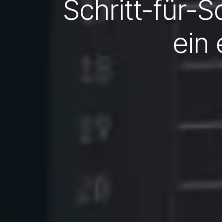
Schritt-für-S
ein