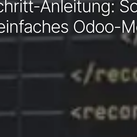
chritt-Anleitung: So
 einfaches Odoo-M