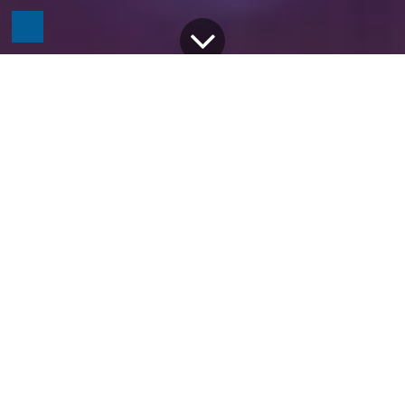
Alle Blogs
Odoo
DSGVO-Konformität mit Odoo: So schützen Sie Ihre Kundendaten souverän
Odoo ermöglicht es Ihrem Unternehmen, die
komplexen Anforderungen der Datenschutz-
Grundverordnung (DSGVO) mühelos zu
erfüllen. Durch die zentrale
Zusammenführung aller relevanten Daten
und Prozesse können
Datenschutzmaßnahmen effizient und
zuverlässig umgesetzt werden. So schaffen